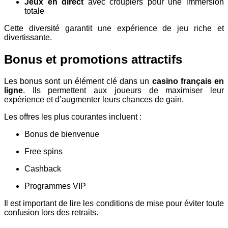
Jeux en direct
avec croupiers pour une immersion
totale
Cette diversité garantit une expérience de jeu riche et
divertissante.
Bonus et promotions attractifs
Les bonus sont un élément clé dans un
casino français en
ligne
. Ils permettent aux joueurs de maximiser leur
expérience et d’augmenter leurs chances de gain.
Les offres les plus courantes incluent :
Bonus de bienvenue
Free spins
Cashback
Programmes VIP
Il est important de lire les conditions de mise pour éviter toute
confusion lors des retraits.