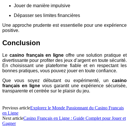
Jouer de manière impulsive
Dépasser ses limites financières
Une approche prudente est essentielle pour une expérience
positive.
Conclusion
Le
casino français en ligne
offre une solution pratique et
divertissante pour profiter des jeux d’argent en toute sécurité.
En choisissant une plateforme fiable et en respectant les
bonnes pratiques, vous pouvez jouer en toute confiance.
Que vous soyez débutant ou expérimenté, un
casino
français en ligne
vous garantit une expérience sécurisée,
transparente et centrée sur le plaisir du jeu.
Previous article
Explorez le Monde Passionnant du Casino Francais
en Ligne
Next article
Casino Français en Ligne : Guide Complet pour Jouer et
Gagner