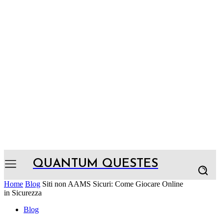
QUANTUM QUESTES
Home
Blog
Siti non AAMS Sicuri: Come Giocare Online
in Sicurezza
Blog