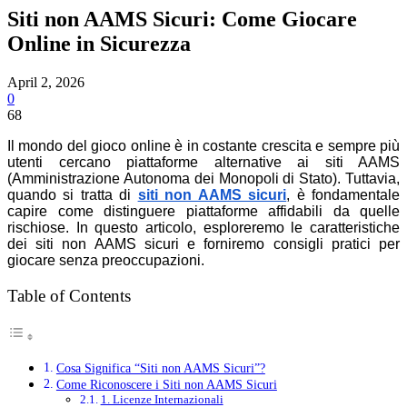
Siti non AAMS Sicuri: Come Giocare
Online in Sicurezza
April 2, 2026
0
68
Il mondo del gioco online è in costante crescita e sempre più
utenti cercano piattaforme alternative ai siti AAMS
(Amministrazione Autonoma dei Monopoli di Stato). Tuttavia,
quando si tratta di
siti non AAMS sicuri
, è fondamentale
capire come distinguere piattaforme affidabili da quelle
rischiose. In questo articolo, esploreremo le caratteristiche
dei siti non AAMS sicuri e forniremo consigli pratici per
giocare senza preoccupazioni.
Table of Contents
Cosa Significa “Siti non AAMS Sicuri”?
Come Riconoscere i Siti non AAMS Sicuri
1. Licenze Internazionali