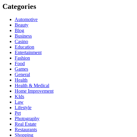
Categories
Automotive
Beauty
Blog
Business
Casino
Education
Entertainment
Fashion
Food
Games
General
Health
Health & Medical
Home Improvement
KIds
Law
Lifestyle
Pet
Photography
Real Estate
Restaurants
Shopping